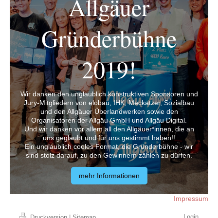
Allgäuer
Gründerbühne
2019!
Wir danken den unglaublich konstruktiven Sponsoren und
Jury-Mitgliedern von elobau, IHK, Meckatzer, Sozialbau
und den Allgäuer Überlandwerken sowie den
Organisatoren der Allgäu GmbH und Allgäu Digital.
Und wir danken vor allem all den Allgäuer*innen, die an
uns geglaubt und für uns gestimmt haben!!
Ein unglaublich cooles Format, die Gründerbühne - wir
sind stolz darauf, zu den Gewinnern zählen zu dürfen.
mehr Informationen
Impressum
Login
Druckversion
|
Sitemap