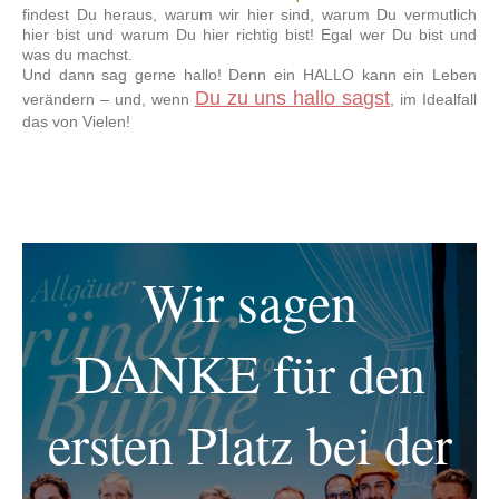
findest Du heraus, warum wir hier sind, warum Du vermutlich
hier bist und warum Du hier richtig bist! Egal wer Du bist und
was du machst.
Und dann sag gerne hallo! Denn ein HALLO kann ein Leben
Du zu uns hallo sagst
verändern – und, wenn
, im Idealfall
das von Vielen!
Wir sagen
DANKE für den
ersten Platz bei der